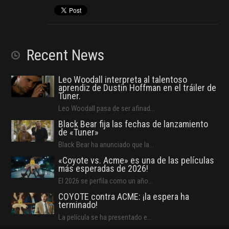
Recent News
Leo Woodall interpreta al talentoso
aprendiz de Dustin Hoffman en el tráiler de
Tuner.
Leo Woodall pasa de ser afinad...
Black Bear fija las fechas de lanzamiento
de «Tuner»
Black Bear ha anunciado que la...
«Coyote vs. Acme» es una de las películas
más esperadas de 2026!
El 2026 se perfila como un año...
COYOTE contra ACME: ¡la espera ha
terminado!
La película se ha presentado e...